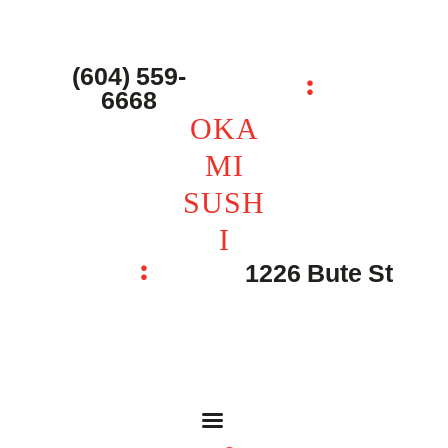
主页 – Home
点餐 – Shop
(604) 559-
OKAMI SUSHI
6668
联系我们 – Contacts
OKA
MI
SUSH
I
1226 Bute St