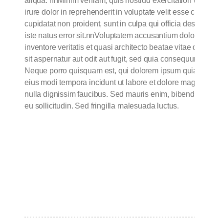
aliqua. nnMinim veniam, quis nostrud exercitation ullamc
irure dolor in reprehenderit in voluptate velit esse cillum 
cupidatat non proident, sunt in culpa qui officia deserunt 
iste natus error sit.nnVoluptatem accusantium doloremque
inventore veritatis et quasi architecto beatae vitae dict
sit aspernatur aut odit aut fugit, sed quia consequuntur m
Neque porro quisquam est, qui dolorem ipsum quia dolor s
eius modi tempora incidunt ut labore et dolore magnam 
nulla dignissim faucibus. Sed mauris enim, bibendum at pu
eu sollicitudin. Sed fringilla malesuada luctus.